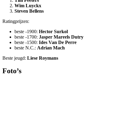
Tim Peeters
Wim Luyckx
Steven Bellens
Ratingprijzen:
beste -1900:
Hector Surkol
beste -1700:
Jasper Mareels Dutry
beste -1500:
Ides Van De Perre
beste N.C.:
Adrian Mach
Beste jeugd:
Liese Roymans
Foto’s