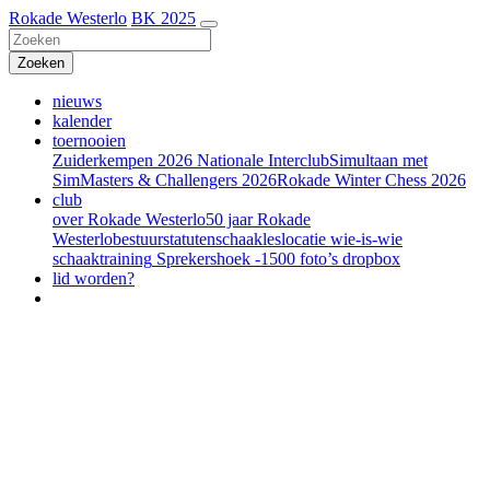
Rokade Westerlo
BK 2025
nieuws
kalender
toernooien
Zuiderkempen 2026
Nationale Interclub
Simultaan met
Sim
Masters & Challengers 2026
Rokade Winter Chess 2026
club
over Rokade Westerlo
50 jaar Rokade
Westerlo
bestuur
statuten
schaakles
locatie
wie-is-wie
schaaktraining
Sprekershoek -1500
foto’s
dropbox
lid worden?